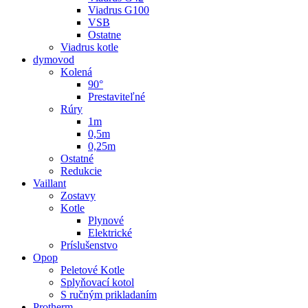
Viadrus G100
VSB
Ostatne
Viadrus kotle
dymovod
Kolená
90°
Prestaviteľné
Rúry
1m
0,5m
0,25m
Ostatné
Redukcie
Vaillant
Zostavy
Kotle
Plynové
Elektrické
Príslušenstvo
Opop
Peletové Kotle
Splyňovací kotol
S ručným prikladaním
Protherm